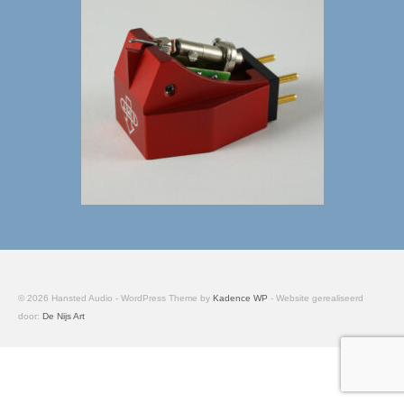
Digital & Analog / Sources, DACS & Phono
Etsuro
Etsuro algemeen
Etsuro producten
Mørch
Mørch algemeen
Mørch pick-up armen
EMT
© 2026 Hansted Audio - WordPress Theme by
Kadence WP
- Website gerealiseerd
EMT algemeen
door:
De Nijs Art
EMT Tondose
EMT Tonearms