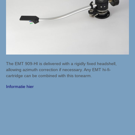
Digital & Analog / Sources, DACS & Phono
Etsuro
Etsuro algemeen
Etsuro producten
Mørch
The EMT 909-HI is delivered with a rigidly fixed headshell,
Mørch algemeen
allowing azimuth correction if necessary. Any EMT hi-fi-
cartridge can be combined with this tonearm.
Mørch pick-up armen
Informatie hier
EMT
EMT algemeen
EMT Tondose
EMT Tonearms