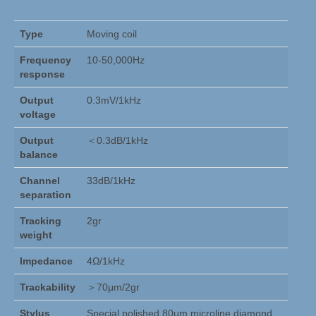
EMT HiFi
Type
Moving coil
Holfi
Frequency
10-50,000Hz
Merken
response
Output
0.3mV/1kHz
Genesis
voltage
Lindos Electronics
Output
＜0.3dB/1kHz
balance
Lindos algemeen
Channel
33dB/1kHz
Lindos producten
separation
Rothwell
Tracking
2gr
weight
Nagra, Stellavox, EMT, Goldmund, Cello &
Impedance
4Ω/1kHz
Studer Service
Trackability
＞70μm/2gr
Occasions & Sales
Stylus
Special polished 80μm microline diamond