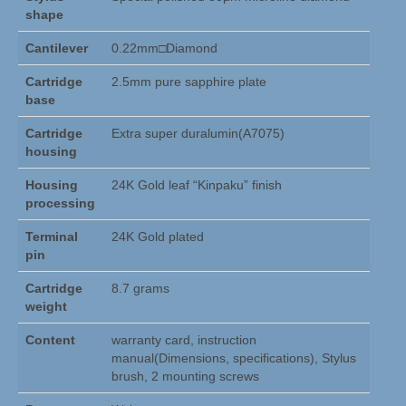
Hansted Audio
shape
Het bedrijf
Cantilever
0.22mm□Diamond
Reparatieservice
Cartridge
2.5mm pure sapphire plate
base
Martin Logan Service
Cartridge
Extra super duralumin(A7075)
housing
Verkoopkeuring
Housing
24K Gold leaf “Kinpaku” finish
Nieuws
processing
Hansted Audio Nieuws
Terminal
24K Gold plated
pin
Beursagenda
Cartridge
8.7 grams
Contact
weight
Content
warranty card, instruction
manual(Dimensions, specifications), Stylus
brush, 2 mounting screws