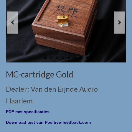
Digital & Analog / Sources, DACS & Phono
Etsuro
Etsuro algemeen
Etsuro producten
Mørch
Mørch algemeen
MC-cartridge Gold
Mørch pick-up armen
Dealer: Van den Eijnde Audio
EMT
Haarlem
EMT algemeen
PDF met specificaties
EMT Tondose
Download test van Positive-feedback.com
EMT Tonearms