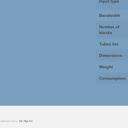
Input type
Bandwidth
Number of
blocks
Tubes list
Dimensions
Weight
Consumption
aliseerd door:
De Nijs Art