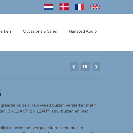
erken
Occasions & Sales
Hansted Audio
5
egreerde buizen Hard-wired buizen versterker met 4
zen, 3 x 12AX7, 2 x 12AU7 stuurbuizen en met
ijst chassis met vergulde kermische buizen