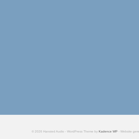
© 2026 Hansted Audio - WordPress Theme by
Kadence WP
- Website gere