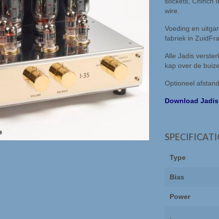
sockets, Chinch I
wire.
Voeding en uitga
fabriek in ZuidFra
Alle Jadis verst
kap over de buiz
Optioneel afstand
Download Jadis i
SPECIFICAT
Type
Bias
Power