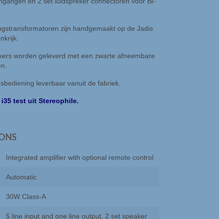
ngangen en 2 set luidspreker connectoren voor Bi-
ngstransformatoren zijn handgemaakt op de Jadis
nkrijk.
erkers worden geleverd met een zwarte afneembare
en.
sbediening leverbaar vanuit de fabriek.
35 test uit Stereophile.
IONS
Integrated amplifier with optional remote control
Automatic
30W Class-A
5 line input and one line output, 2 set speaker