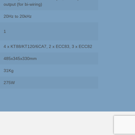
output (for bi-wiring)
20Hz to 20kHz
1
4 x KT88/KT120/6CA7, 2 x ECC83, 3 x ECC82
485x345x330mm
31Kg
275W