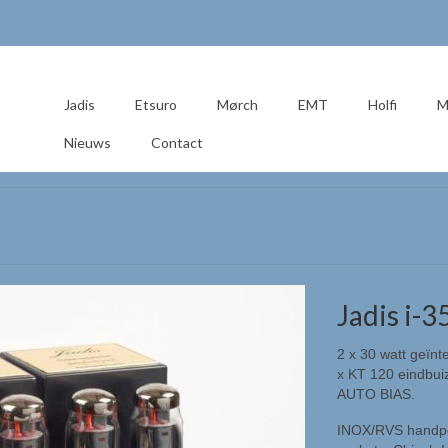
Jadis
Etsuro
Mørch
EMT
Holfi
M
Nieuws
Contact
Jadis i-3
2 x 30 watt geïnt
x KT 120 eindbui
AUTO BIAS.
INOX/RVS handpol