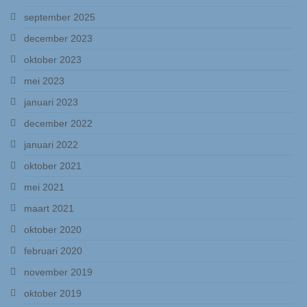
Hansted Audio
september 2025
Het bedrijf
december 2023
oktober 2023
Reparatieservice
mei 2023
Martin Logan Service
januari 2023
Verkoopkeuring
december 2022
Nieuws
januari 2022
oktober 2021
Hansted Audio Nieuws
mei 2021
Beursagenda
maart 2021
Contact
oktober 2020
februari 2020
november 2019
oktober 2019