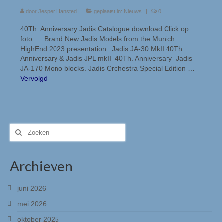
EMT HiFi
door
Jesper Hansted
|
geplaatst in:
Nieuws
|
0
40Th. Anniversary Jadis Catalogue download Click op
Holfi
foto. Brand New Jadis Models from the Munich
HighEnd 2023 presentation : Jadis JA-30 MkII 40Th.
Merken
Anniversary & Jadis JPL mkII 40Th. Anniversary Jadis
JA-170 Mono blocks. Jadis Orchestra Special Edition …
Genesis
Vervolgd
Lindos Electronics
Lindos algemeen
Zoeken
Lindos producten
naar:
Rothwell
Archieven
Nagra, Stellavox, EMT, Goldmund, Cello &
Studer Service
juni 2026
mei 2026
Occasions & Sales
oktober 2025