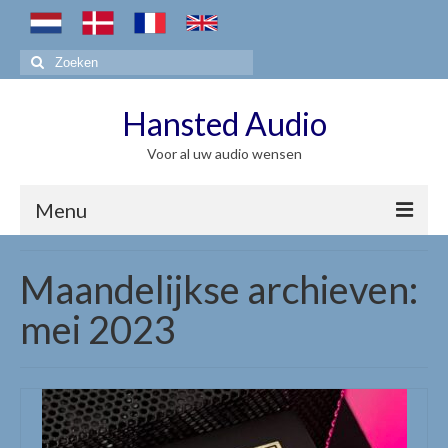
Zoeken
naar:
Hansted Audio
Voor al uw audio wensen
Menu
Jadis
Maandelijkse archieven:
Jadis algemeen
mei 2023
Geïntegreerde / Integrated Amps
Eindversterkers / Power Amps
Voorversterkers / Pre Amps