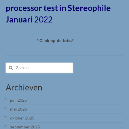
processor test in Stereophile
Digital & Analog / Sources, DACS & Phono
Januari
2022
Etsuro
Etsuro algemeen
* Click op de foto.*
Etsuro producten
Mørch
Mørch algemeen
Zoeken
naar:
Mørch pick-up armen
Archieven
EMT
EMT algemeen
juni 2026
mei 2026
EMT Tondose
oktober 2025
EMT Tonearms
september 2025