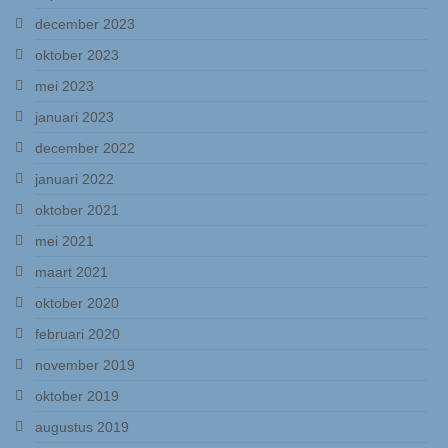
EMT HiFi
december 2023
oktober 2023
Holfi
mei 2023
Merken
januari 2023
Genesis
december 2022
januari 2022
Lindos Electronics
oktober 2021
Lindos algemeen
mei 2021
Lindos producten
maart 2021
oktober 2020
Rothwell
februari 2020
Nagra, Stellavox, EMT, Goldmund, Cello &
november 2019
Studer Service
oktober 2019
Occasions & Sales
augustus 2019