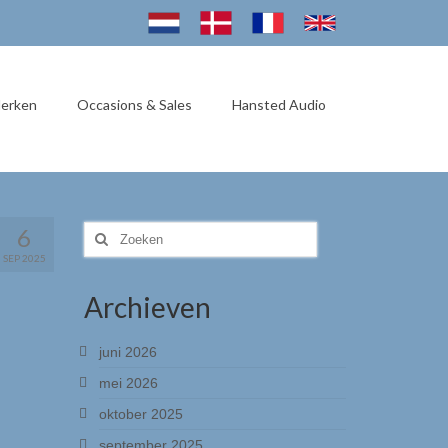
erken
Occasions & Sales
Hansted Audio
6
Zoeken
naar:
SEP 2025
Archieven
juni 2026
mei 2026
oktober 2025
september 2025