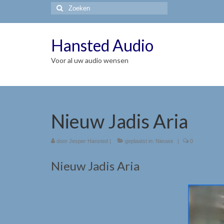
Zoeken
naar:
Hansted Audio
Voor al uw audio wensen
Nieuw Jadis Aria
door
Jesper Hansted
|
geplaatst in:
Nieuws
|
0
Nieuw Jadis Aria