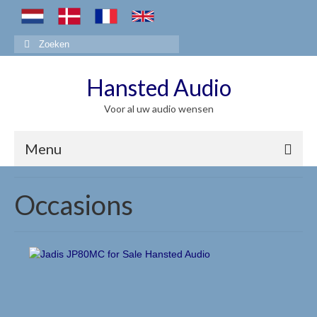
Zoeken
naar:
Hansted Audio
Voor al uw audio wensen
Menu
Jadis
Occasions
Jadis algemeen
Geïntegreerde / Integrated Amps
Eindversterkers / Power Amps
Voorversterkers / Pre Amps