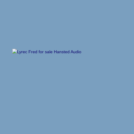
Hansted Audio
Het bedrijf
Reparatieservice
Martin Logan Service
Verkoopkeuring
Nieuws
Hansted Audio Nieuws
Beursagenda
Contact