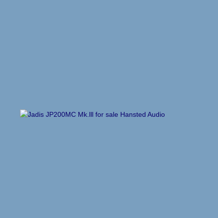
EMT HiFi
Holfi
Merken
Genesis
Lindos Electronics
Lindos algemeen
Lindos producten
Rothwell
Nagra, Stellavox, EMT, Goldmund, Cello &
Studer Service
Occasions & Sales